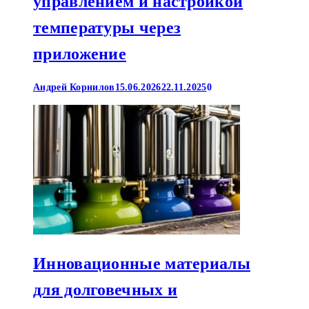
управлением и настройкой
температуры через
приложение
Андрей Корнилов
15.06.2026
22.11.2025
0
Инновационные материалы
для долговечных и