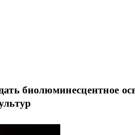
здать биолюминесцентное о
ультур