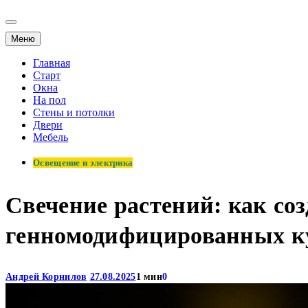
Меню
Главная
Старт
Окна
На пол
Стены и потолки
Двери
Мебель
Освещение и электрика
Свечение растений: как со
генномодифицированных к
Андрей Корнилов
27.08.2025
1 мин
0