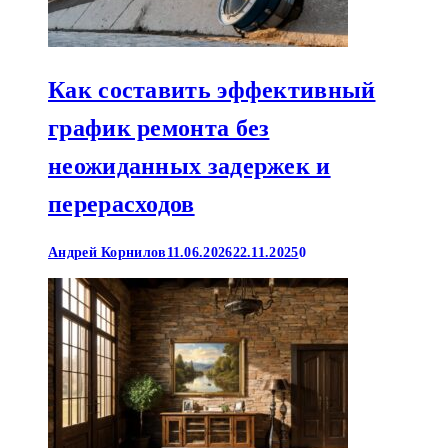
Как составить эффективный
график ремонта без
неожиданных задержек и
перерасходов
Андрей Корнилов
11.06.2026
22.11.2025
0