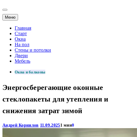
Меню
Главная
Старт
Окна
На пол
Стены и потолки
Двери
Мебель
Окна и балконы
Энергосберегающие оконные
стеклопакеты для утепления и
снижения затрат зимой
Андрей Корнилов
11.09.2025
1 мин
0