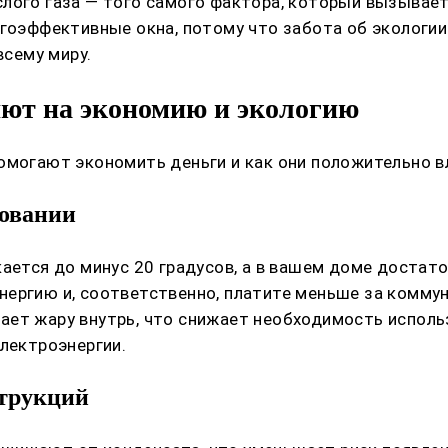
лого газа — того самого фактора, который вызывает
ргоэффективные окна, потому что забота об экологи
всему миру.
яют на экономию и экологию
помогают экономить деньги и как они положительно 
ровании
кается до минус 20 градусов, а в вашем доме достат
ергию и, соответственно, платите меньше за коммун
ает жару внутрь, что снижает необходимость исполь
электроэнергии.
струкций