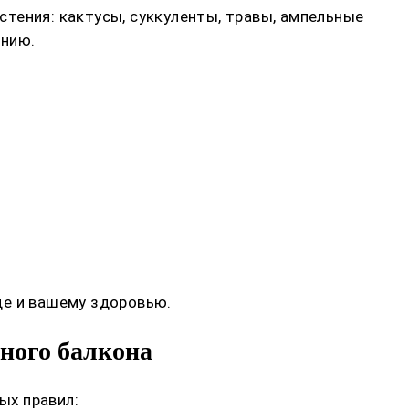
тения: кактусы, суккуленты, травы, ампельные
ению.
де и вашему здоровью.
чного балкона
ых правил: