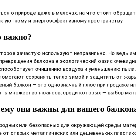
ться о природе даже в мелочах, на что стоит обраща
м к уютному и энергоэффективному пространству.
о важно?
торое зачастую используют неправильно. Но ведь им
превращения балкона в экологический оазис очевидн
способствует очищению воздуха и уменьшению пыли.
 помогают сохранять тепло зимой и защитить от жар
еный балкон — это однозначный плюс при продаже ил
ать множество нюансов, среди которых — выбор мате
чему они важны для вашего балкон
риродных или безопасных для окружающей среды мат
е от старых металлических или дешевеньких пластик