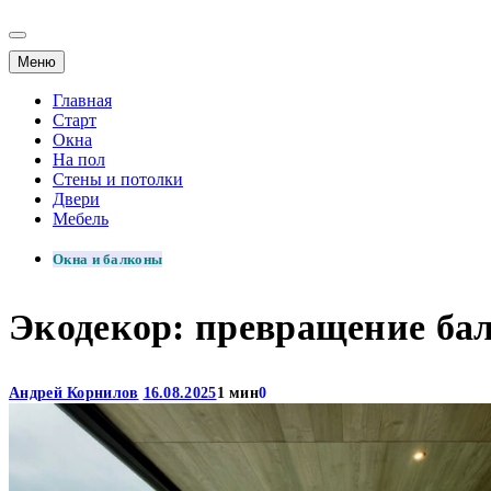
Меню
Главная
Старт
Окна
На пол
Стены и потолки
Двери
Мебель
Окна и балконы
Экодекор: превращение ба
Андрей Корнилов
16.08.2025
1 мин
0