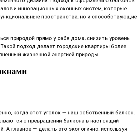
временного дизайна. Подход к оформлению балконов
алов и инновационных оконных систем, которые
функциональные пространства, но и способствующие
я природой прямо у себя дома, снизить уровень
 Такой подход делает городские квартиры более
лненный жизненной энергией природы.
 окнами
бенно, когда этот уголок — наш собственный балкон.
мываются о превращении балкона в настоящий
. А главное — делать это экологично, используя