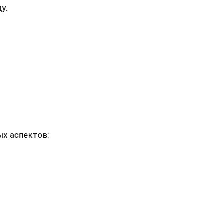
у.
ых аспектов: