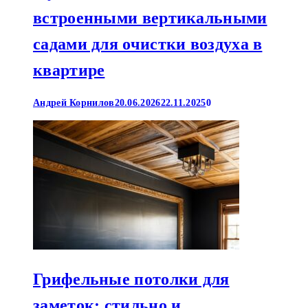
встроенными вертикальными
садами для очистки воздуха в
квартире
Андрей Корнилов
20.06.2026
22.11.2025
0
Грифельные потолки для
заметок: стильно и