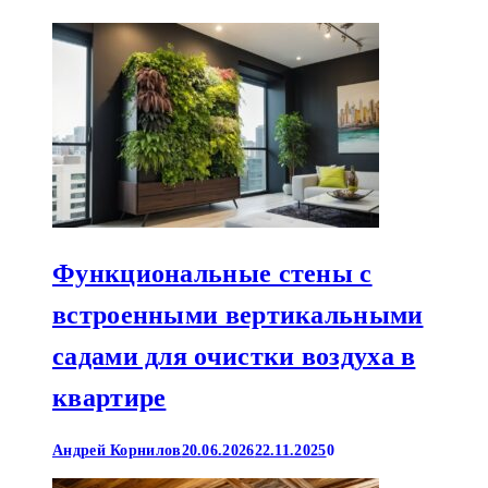
Функциональные стены с
встроенными вертикальными
садами для очистки воздуха в
квартире
Андрей Корнилов
20.06.2026
22.11.2025
0