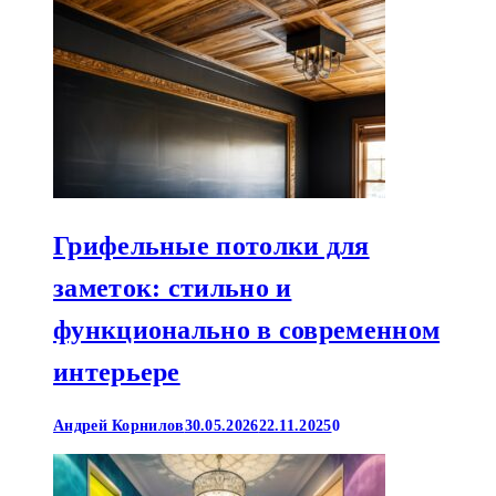
Грифельные потолки для
заметок: стильно и
функционально в современном
интерьере
Андрей Корнилов
30.05.2026
22.11.2025
0