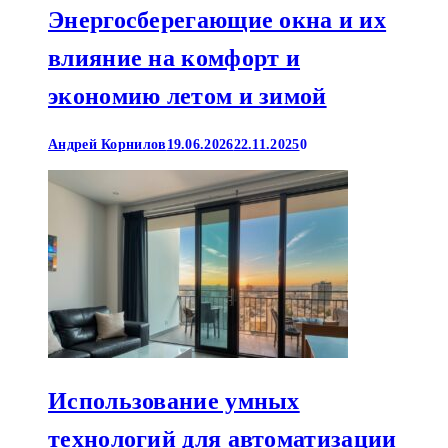
Энергосберегающие окна и их
влияние на комфорт и
экономию летом и зимой
Андрей Корнилов
19.06.2026
22.11.2025
0
Использование умных
технологий для автоматизации