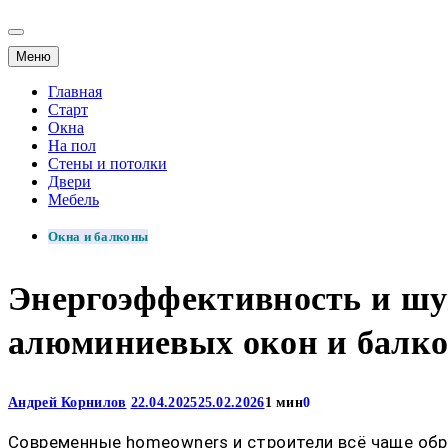
Меню
Главная
Старт
Окна
На пол
Стены и потолки
Двери
Мебель
Окна и балконы
Энергоэффективность и шу
алюминиевых окон и балк
Андрей Корнилов
22.04.2025
25.02.2026
1 мин
0
Современные homeowners и строители всё чаще обр