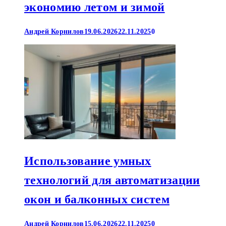
экономию летом и зимой
Андрей Корнилов
19.06.2026
22.11.2025
0
Использование умных
технологий для автоматизации
окон и балконных систем
Андрей Корнилов
15.06.2026
22.11.2025
0