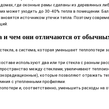
 домах, где оконные рамы сделаны из деревянных ли
них может уходить до 30-40% тепла в помещении. Ба
тановятся источником утечки тепла. Поэтому соврем
ций.
а и чем они отличаются от обычны
текла, а система, которая уменьшает теплопотери з
составе используют два или три стекла с разным ра
 пространство между стеклами, увеличивают теплои
зкорадиационные), которые позволяют отражать теп
иния с утепленными профилями.
лопотери и, соответственно, уменьшить расходы на о