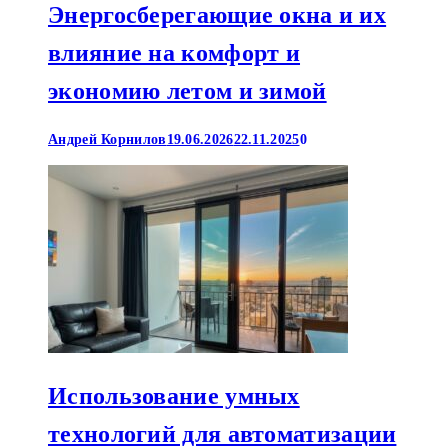
Энергосберегающие окна и их
влияние на комфорт и
экономию летом и зимой
Андрей Корнилов
19.06.2026
22.11.2025
0
Использование умных
технологий для автоматизации