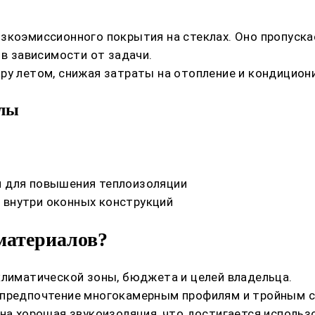
зкоэмиссионного покрытия на стеклах. Оно пропуска
 в зависимости от задачи.
ру летом, снижая затраты на отопление и кондицион
алы
х
й для повышения теплоизоляции
 внутри оконных конструкций
материалов?
климатической зоны, бюджета и целей владельца.
 предпочтение многокамерным профилям и тройным 
жна хорошая звукоизоляция, что достигается использ