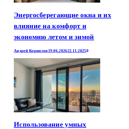
Энергосберегающие окна и их
влияние на комфорт и
экономию летом и зимой
Андрей Корнилов
19.06.2026
22.11.2025
0
Использование умных