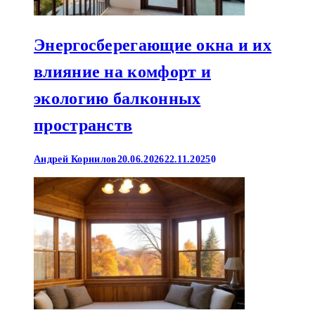
Энергосберегающие окна и их
влияние на комфорт и
экологию балконных
пространств
Андрей Корнилов
20.06.2026
22.11.2025
0