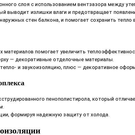
онного слоя с использованием вентзазора между ут
рый выводит излишки влаги и предотвращает появлен
наружных стен балкона, и помогает сохранить тепло 
х материалов помогает увеличить теплоэффективнос
верху — декоративные отделочные материалы.
тепло- и звукоизоляцию, плюс — декоративное офор
оплекса
экструдированного пенополистирола, который отлича
м.
ции, формируя надежную защиту от холода.
коизоляции