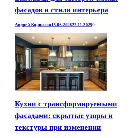
фасадов и стиля интерьера
Андрей Корнилов
15.06.2026
22.11.2025
0
Кухни с трансформируемыми
фасадами: скрытые узоры и
текстуры при изменении