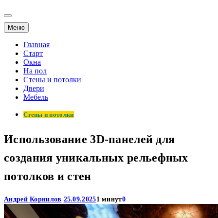
Меню
Главная
Старт
Окна
На пол
Стены и потолки
Двери
Мебель
Стены и потолки
Использование 3D-панелей для
создания уникальных рельефных
потолков и стен
Андрей Корнилов
25.09.2025
1 минут
0