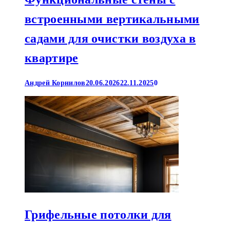
встроенными вертикальными
садами для очистки воздуха в
квартире
Андрей Корнилов
20.06.2026
22.11.2025
0
Грифельные потолки для