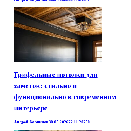
Грифельные потолки для
заметок: стильно и
функционально в современном
интерьере
Андрей Корнилов
30.05.2026
22.11.2025
0