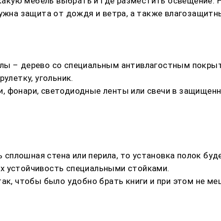
 какую мебель выбрать и где разместить освещение. 
нужна защита от дождя и ветра, а также влагозащитн
лы – дерево со специальным антивлагостным покрыт
улетку, угольник.
, фонари, светодиодные ленты или свечи в защищенн
ть сплошная стена или перила, то установка полок бу
х устойчивость специальными стойками.
так, чтобы было удобно брать книги и при этом не 