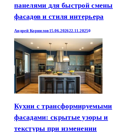
панелями для быстрой смены
фасадов и стиля интерьера
Андрей Корнилов
15.06.2026
22.11.2025
0
Кухни с трансформируемыми
фасадами: скрытые узоры и
текстуры при изменении