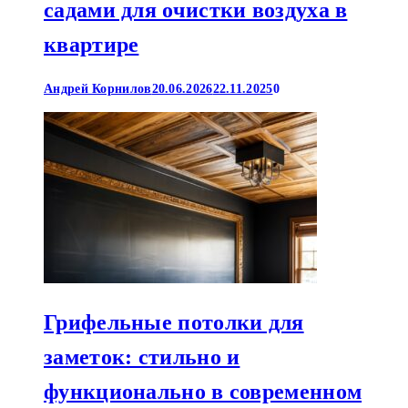
садами для очистки воздуха в
квартире
Андрей Корнилов
20.06.2026
22.11.2025
0
Грифельные потолки для
заметок: стильно и
функционально в современном