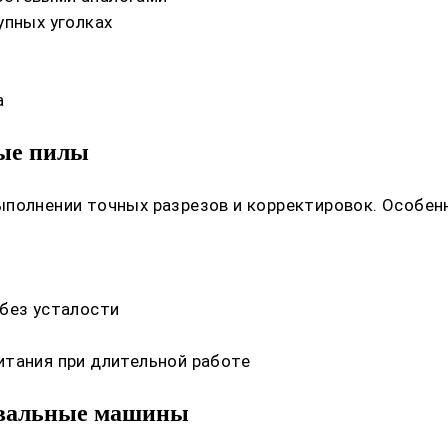
упных уголках
а
ные пилы
полнении точных разрезов и корректировок. Особенн
 без усталости
итания при длительной работе
овальные машины