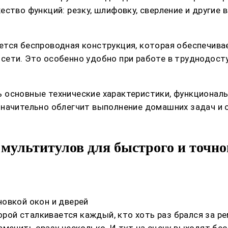
ство функций: резку, шлифовку, сверление и другие 
ется беспроводная конструкция, которая обеспечива
ети. Это особенно удобно при работе в труднодосту
 основные технические характеристики, функционал
значительно облегчит выполнение домашних задач и 
мультитулов для быстрого и точно
овкой окон и дверей
торой сталкивается каждый, кто хоть раз брался за р
аменить сразу несколько. И тут на сцену выходят б