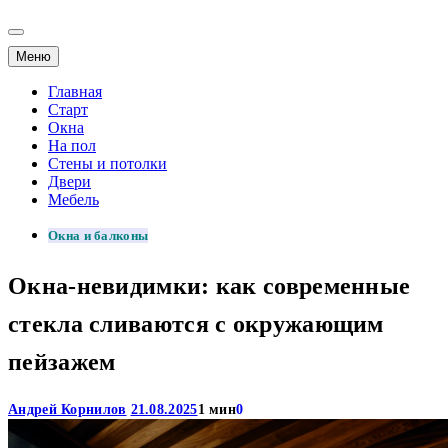
Меню
Главная
Старт
Окна
На пол
Стены и потолки
Двери
Мебель
Окна и балконы
Окна-невидимки: как современные
стекла сливаются с окружающим
пейзажем
Андрей Корнилов
21.08.2025
1 мин
0