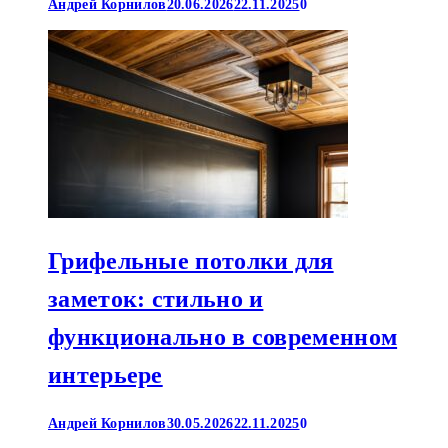
Андрей Корнилов
20.06.2026
22.11.2025
0
Грифельные потолки для
заметок: стильно и
функционально в современном
интерьере
Андрей Корнилов
30.05.2026
22.11.2025
0