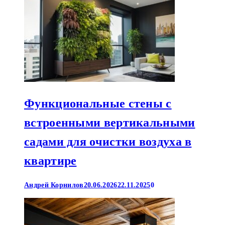
Функциональные стены с
встроенными вертикальными
садами для очистки воздуха в
квартире
Андрей Корнилов
20.06.2026
22.11.2025
0