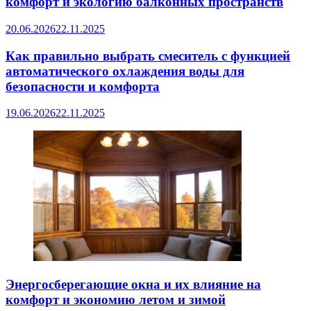
комфорт и экологию балконных пространств
20.06.2026
22.11.2025
Как правильно выбрать смеситель с функцией
автоматического охлаждения воды для
безопасности и комфорта
19.06.2026
22.11.2025
Энергосберегающие окна и их влияние на
комфорт и экономию летом и зимой