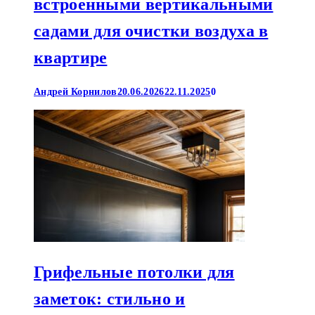
встроенными вертикальными
садами для очистки воздуха в
квартире
Андрей Корнилов
20.06.2026
22.11.2025
0
Грифельные потолки для
заметок: стильно и