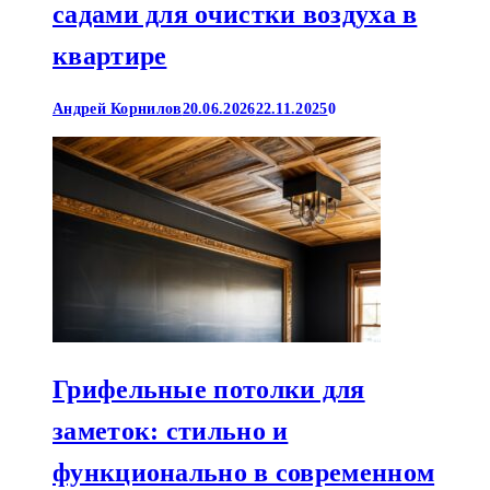
садами для очистки воздуха в
квартире
Андрей Корнилов
20.06.2026
22.11.2025
0
Грифельные потолки для
заметок: стильно и
функционально в современном