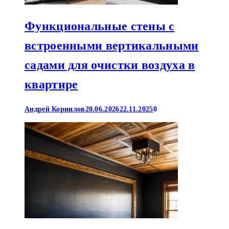
Функциональные стены с
встроенными вертикальными
садами для очистки воздуха в
квартире
Андрей Корнилов
20.06.2026
22.11.2025
0