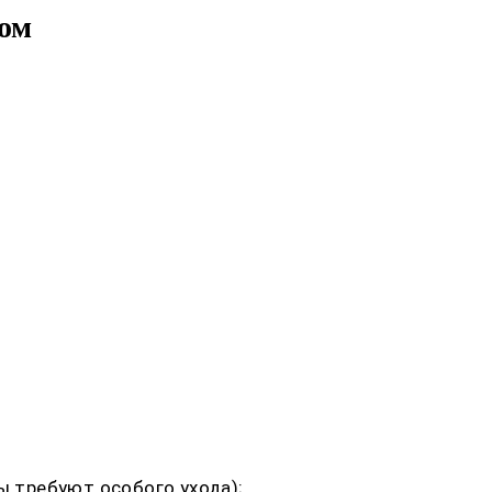
ом
 требуют особого ухода);