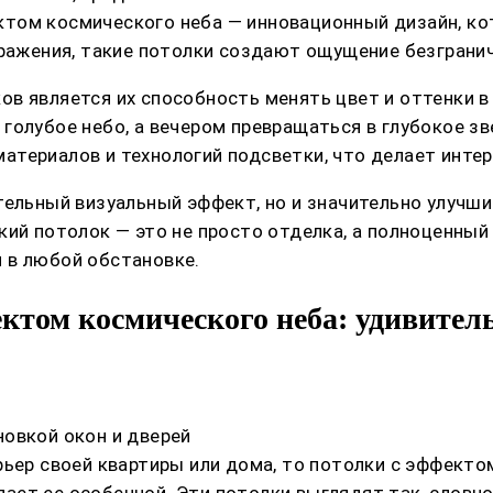
том космического неба — инновационный дизайн, ко
бражения, такие потолки создают ощущение безграни
в является их способность менять цвет и оттенки в 
голубое небо, а вечером превращаться в глубокое зв
атериалов и технологий подсветки, что делает инте
тельный визуальный эффект, но и значительно улучши
кий потолок — это не просто отделка, а полноценный
 в любой обстановке.
ктом космического неба: удивител
овкой окон и дверей
рьер своей квартиры или дома, то потолки с эффекто
ет ее особенной. Эти потолки выглядят так, словно