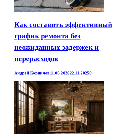
Как составить эффективный
график ремонта без
неожиданных задержек и
перерасходов
Андрей Корнилов
11.06.2026
22.11.2025
0