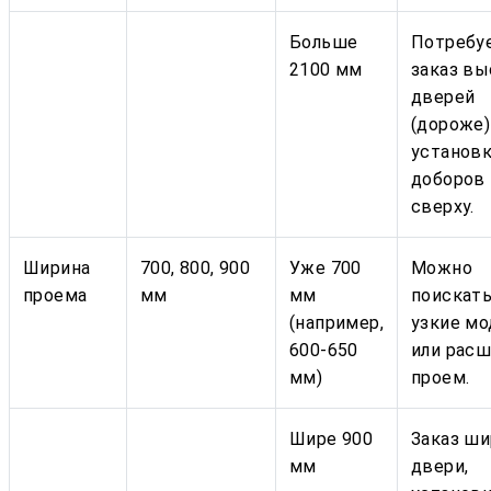
Больше
Потребу
2100 мм
заказ вы
дверей
(дороже)
установ
доборов
сверху.
Ширина
700, 800, 900
Уже 700
Можно
проема
мм
мм
поискат
(например,
узкие мо
600-650
или рас
мм)
проем.
Шире 900
Заказ ш
мм
двери,