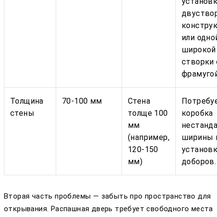
установ
двуство
констру
или одно
широкой
створки 
фрамугой
Толщина
70-100 мм
Стена
Потребу
стены
толще 100
коробка
мм
нестанд
(например,
ширины 
120-150
установ
мм)
доборов.
Вторая часть проблемы — забыть про пространство для
открывания. Распашная дверь требует свободного места