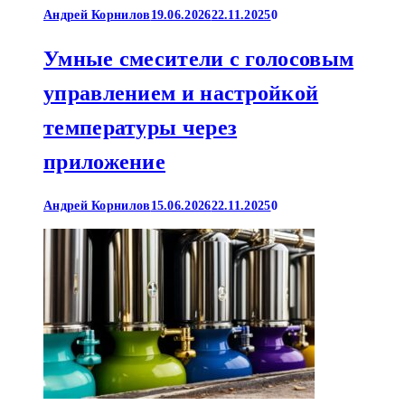
Андрей Корнилов
19.06.2026
22.11.2025
0
Умные смесители с голосовым
управлением и настройкой
температуры через
приложение
Андрей Корнилов
15.06.2026
22.11.2025
0