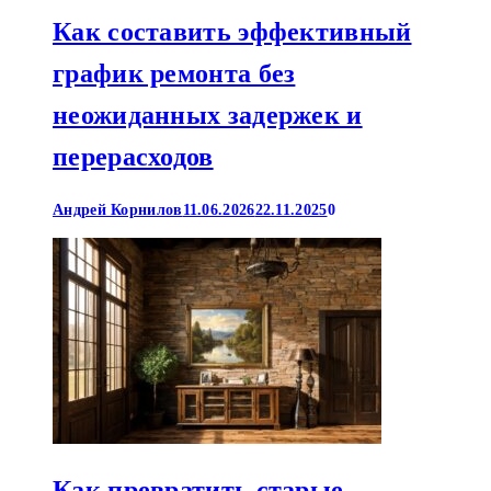
Как составить эффективный
график ремонта без
неожиданных задержек и
перерасходов
Андрей Корнилов
11.06.2026
22.11.2025
0
Как превратить старые