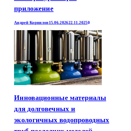
приложение
Андрей Корнилов
15.06.2026
22.11.2025
0
Инновационные материалы
для долговечных и
экологичных водопроводных
труб последних моделей