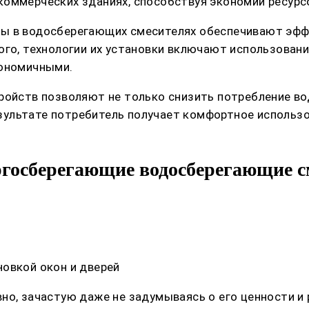
коммерческих зданиях, способствуя экономии ресурс
ры в водосберегающих смесителях обеспечивают эфф
ого, технологии их установки включают использован
кономичными.
ройств позволяют не только снизить потребление во
результате потребитель получает комфортное использ
госберегающие водосберегающие см
овкой окон и дверей
о, зачастую даже не задумываясь о его ценности и 