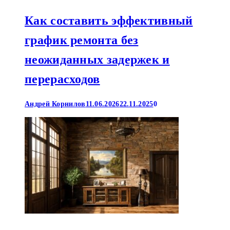
Как составить эффективный
график ремонта без
неожиданных задержек и
перерасходов
Андрей Корнилов
11.06.2026
22.11.2025
0