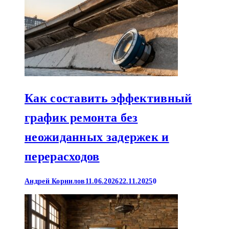
Как составить эффективный
график ремонта без
неожиданных задержек и
перерасходов
Андрей Корнилов
11.06.2026
22.11.2025
0