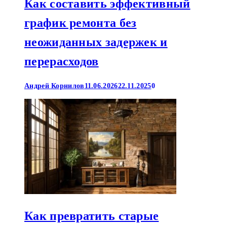
Как составить эффективный
график ремонта без
неожиданных задержек и
перерасходов
Андрей Корнилов
11.06.2026
22.11.2025
0
Как превратить старые