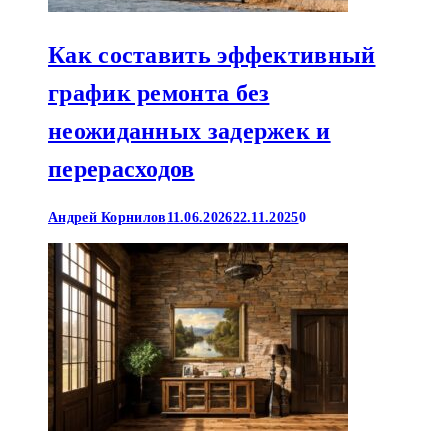
Как составить эффективный
график ремонта без
неожиданных задержек и
перерасходов
Андрей Корнилов
11.06.2026
22.11.2025
0