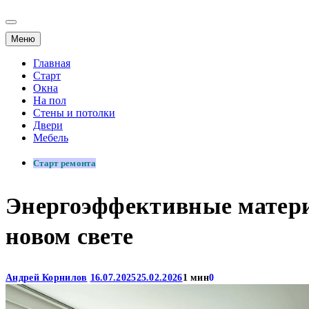
Меню
Главная
Старт
Окна
На пол
Стены и потолки
Двери
Мебель
Старт ремонта
Энергоэффективные материа
новом свете
Андрей Корнилов
16.07.2025
25.02.2026
1 мин
0