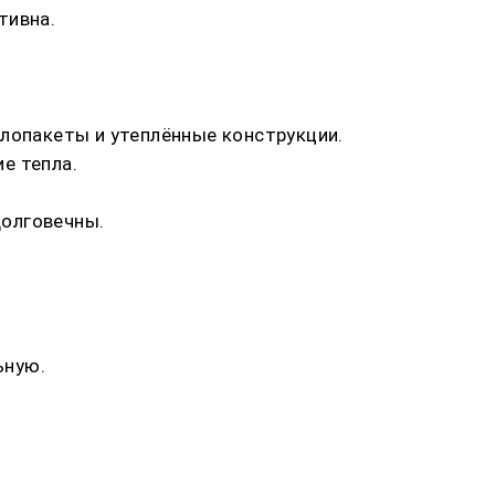
тивна.
клопакеты и утеплённые конструкции.
е тепла.
долговечны.
ьную.