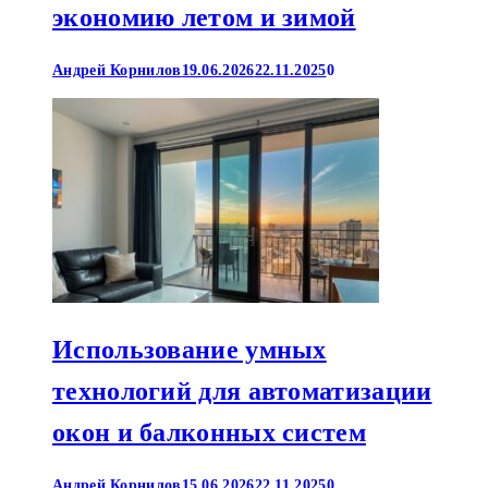
экономию летом и зимой
Андрей Корнилов
19.06.2026
22.11.2025
0
Использование умных
технологий для автоматизации
окон и балконных систем
Андрей Корнилов
15.06.2026
22.11.2025
0