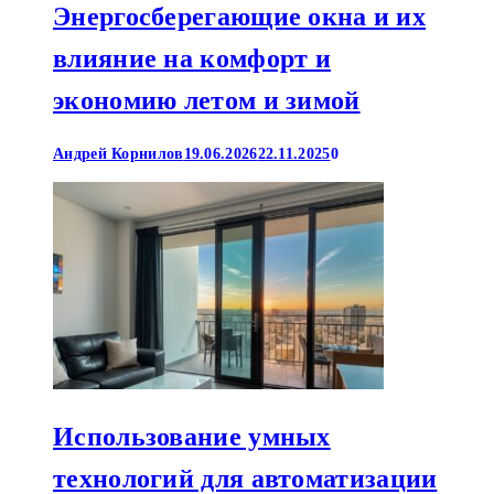
Энергосберегающие окна и их
влияние на комфорт и
экономию летом и зимой
Андрей Корнилов
19.06.2026
22.11.2025
0
Использование умных
технологий для автоматизации