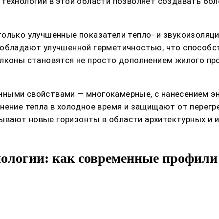
технологий в этой области позволяет создавать бол
олько улучшенные показатели тепло- и звукоизоляц
 обладают улучшенной герметичностью, что способс
алконы становятся не просто дополнением жилого п
нными свойствами — многокамерные, с нанесением 
анение тепла в холодное время и защищают от перег
ывают новые горизонты в области архитектурных и 
ологии: как современные профил