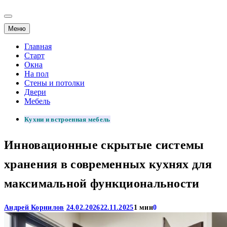
Меню
Главная
Старт
Окна
На пол
Стены и потолки
Двери
Мебель
Кухни и встроенная мебель
Инновационные скрытые системы
хранения в современных кухнях для
максимальной функциональности
Андрей Корнилов
24.02.2026
22.11.2025
1 мин
0