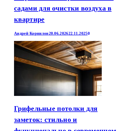
садами для очистки воздуха в
квартире
Андрей Корнилов
20.06.2026
22.11.2025
0
Грифельные потолки для
заметок: стильно и
функционально в современном