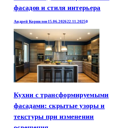
фасадов и стиля интерьера
Андрей Корнилов
15.06.2026
22.11.2025
0
Кухни с трансформируемыми
фасадами: скрытые узоры и
текстуры при изменении
освещения